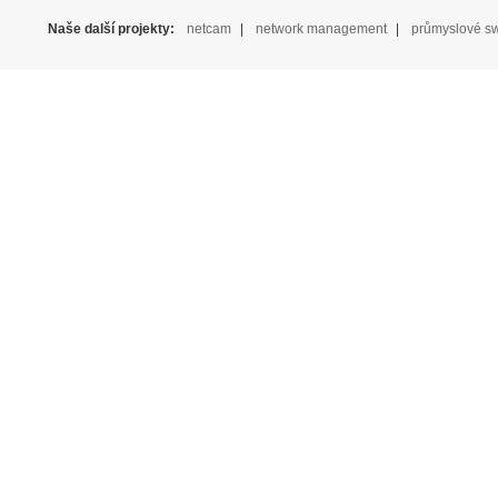
Naše další projekty:
netcam
|
network management
|
průmyslové sw